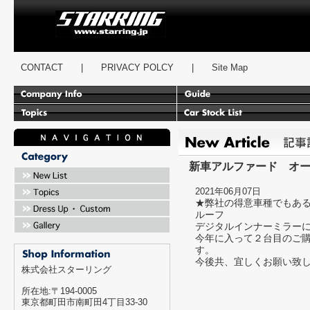
スターリング
CONTACT
|
PRIVACY POLCY
|
Site Map
新車アルファード オ
2021年06月07日
★弊社の得意車種でもあ
ルーフ
デジタルインナーミラー
今年に入って２台目のご
す。
今後共、宜しくお願い致
株式会社スターリング
所在地:〒194-0005
東京都町田市南町田4丁目33-30