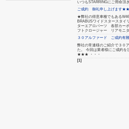
いつもSTARRINGにご用命
ご成約 御礼申し上げます★
★弊社の得意車種でもあるW463
BRABUSワイドスタースタイ
ターエアロパーツ 各部カーボ
フトクロージャー リアモニ
３０アルファード ご成約有
弊社の常連様のご紹介で３０
た。 今回は業者様にご成約を
★★★ ・・・
[1]