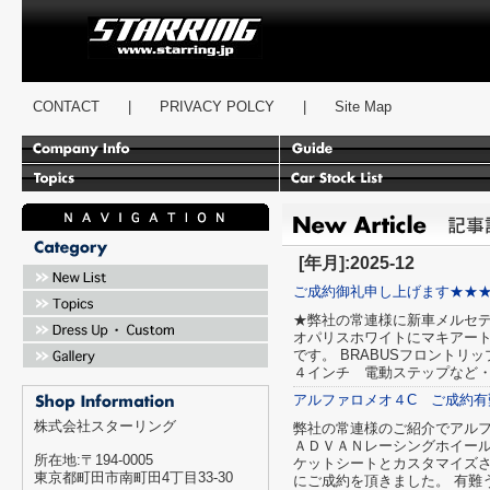
スターリング
CONTACT
|
PRIVACY POLCY
|
Site Map
[年月]:2025-12
ご成約御礼申し上げます★★
★弊社の常連様に新車メルセデス
オパリスホワイトにマキアー
です。 BRABUSフロントリッ
４インチ 電動ステップなど
アルファロメオ４C ご成約有
株式会社スターリング
弊社の常連様のご紹介でアル
ＡＤＶＡＮレーシングホイー
所在地:〒194-0005
ケットシートとカスタマイズさ
東京都町田市南町田4丁目33-30
にご成約を頂きました。 有難