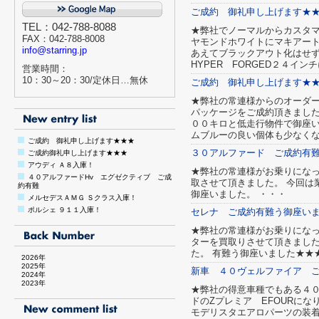
ご成約 御礼申し上げます★
TEL：042-788-8088
★弊社でノーマルからカスタマイ
FAX：042-788-8008
ヤモンドホワイトにマキアー
info@starring.jp
あえてブラックアウト化はせ
HYPER FORGED２４イ
営業時間：
10：30～20：30/定休日…無休
ご成約 御礼申し上げます★
★弊社の常連様からのオーダ
パッケージをご成約頂きました
００キロと低走行物件で御座い
ムブルーの良い個体も少なくな
ご成約 御礼申し上げます★★★
３０アルファード ご成約有
ご成約御礼申し上げます★★★
アウディ Ａ８入庫！
★弊社の常連様がお乗りにな
４０アルファードHv エグゼクティブ ご成
取させて頂きました。 今回は
約有難
御座いました。 ・・・
メルセデスＡＭＧ Ｓクラス入庫！
ポルシェ ９１１入庫！
セレナ ご成約有難う御座い
★弊社の常連様がお乗りにな
ターを買取りさせて頂きました
た。 有難う御座いました★★
2026年
2025年
新車 ４０ヴェルファイア 
2024年
2023年
★弊社の得意車種でもある４
ドのZプレミア EFOURに
モデリスタエアロパーツの装