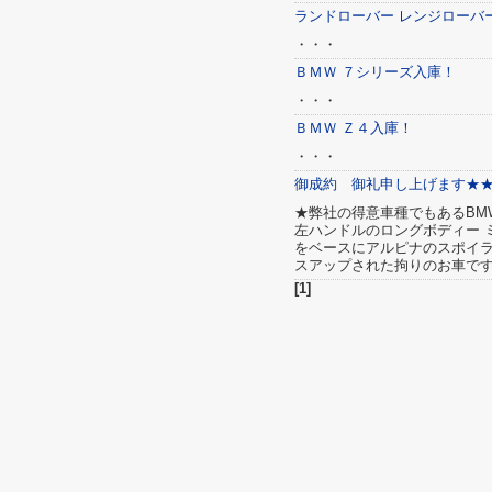
ランドローバー レンジローバ
・・・
ＢＭＷ ７シリーズ入庫！
・・・
ＢＭＷ Ｚ４入庫！
・・・
御成約 御礼申し上げます★
★弊社の得意車種でもあるBM
左ハンドルのロングボディー 
をベースにアルピナのスポイラ
スアップされた拘りのお車です
[1]