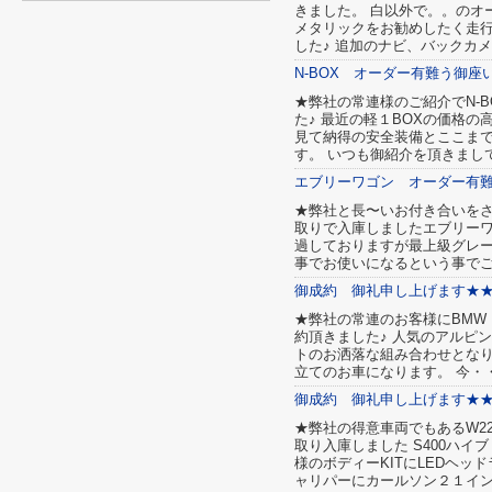
きました。 白以外で。。のオ
メタリックをお勧めしたく走行
した♪ 追加のナビ、バックカ
N-BOX オーダー有難う御座
★弊社の常連様のご紹介でN-B
た♪ 最近の軽１BOXの価格
見て納得の安全装備とここまで
す。 いつも御紹介を頂きまし
エブリーワゴン オーダー有
★弊社と長〜いお付き合いを
取りで入庫しましたエブリーワ
過しておりますが最上級グレー
事でお使いになるという事で
御成約 御礼申し上げます★
★弊社の常連のお客様にBMW Z
約頂きました♪ 人気のアルピ
トのお洒落な組み合わせとなり
立てのお車になります。 今・
御成約 御礼申し上げます★
★弊社の得意車両でもあるW2
取り入庫しました S400ハイ
様のボディーKITにLEDヘッ
ャリパーにカールソン２１イン