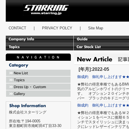
スターリング
CONTACT
|
PRIVACY POLCY
|
Site Map
[年月]:2022-05
御成約 御礼申し上げます★
★弊社の得意車種でもあるBM
気のアルピンホワイトのクリー
す。 オプション２０インチ
パー ブラックのキドニーグリ
御成約 御礼申し上げます★
株式会社スターリング
★弊社の得意車種でもあるＷ
ィション１をベースに後期６５
所在地:〒194-0005
ンチでスタイリッシュに決まっ
東京都町田市南町田4丁目33-30
クにレッドレザーインテリアも