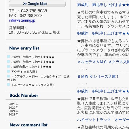
御成約 御礼申し上げます★
TEL：042-788-8088
★弊社の得意車種でもあるマ
FAX：042-788-8008
売した車両になります。 ホワ
info@starring.jp
アパネルの人気の組み合わせで
ールも装備され ダウンサス
営業時間：
10：30～20：30/定休日…無休
御成約 御礼申し上げます★
★弊社の得意車種でもあるレ
した車両になります。 マリア
にブラックアウトされ独特な
が魅力的です。 車高の高いS
ご成約 御礼申し上げます★★★
メルセデスＡＭＧ Ａクラス入
ご成約 御礼申し上げます★★★
ご成約御礼申し上げます★★★
・・・
アウディ Ａ８入庫！
ＢＭＷ ６シリーズ入庫！
４０アルファードHv エグゼクティブ ご成
約有難
・・・
メルセデスＡＭＧ Ｓクラス入庫！
御成約 御礼申し上げます★
★弊社で５年程前に販売したB
取り入庫致しました♪ 綺麗に
2026年
た♪ 広告掲載から数日で問い
2025年
2024年
お客様にお電話のみで決めて頂
2023年
ハイゼットトラック オーダ
★高校生時代の同期の友人か