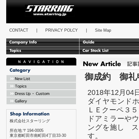
スターリング
CONTACT
|
PRIVACY POLCY
|
Site Map
御成約 御礼
2018年12月04
ダイヤモンド
ＬＥクーペ３５
ドアミラーや
株式会社スターリング
ングを施し 
所在地:〒194-0005
す。
東京都町田市南町田4丁目33-30